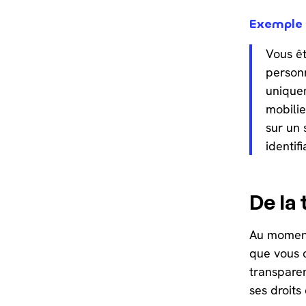
Exemple
Vous ê
personn
uniquem
mobilie
sur un 
identif
De la
Au moment 
que vous c
transpare
ses droits