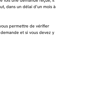
e fois une demande reçue, il
out, dans un délai d’un mois à
 vous permettre de vérifier
a demande et si vous devez y
rsonne concernée pour lui
À propos
Qui sommes-nous ?
iques
Recrutement
lowa Cloud
Nous contacter