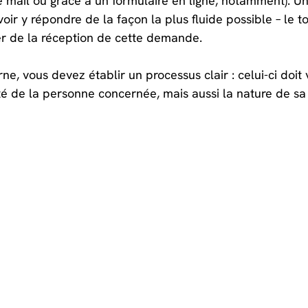
 mail ou grâce à un formulaire en ligne, notamment). Un
voir y répondre de la façon la plus fluide possible – le t
r de la réception de cette demande.
rne, vous devez établir un processus clair : celui-ci doit
ité de la personne concernée, mais aussi la nature de s
roit ou non. Enfin, vous devez pouvoir répondre à la pe
iquer les suites données à sa demande.
L'offre Alowa
Les outils
Tarifs
FAQ
Faire face à une urgence
Fiches prat
Comment utiliser le logiciel ?
Tutoriels A