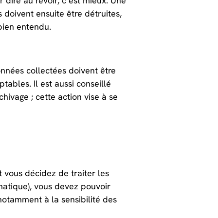
r dire au revoir, c’est mieux. Une
 doivent ensuite être détruites,
bien entendu.
onnées collectées doivent être
ables. Il est aussi conseillé
hivage ; cette action vise à se
t vous décidez de traiter les
matique), vous devez pouvoir
notamment à la sensibilité des