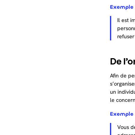
Exemple
Il est 
personn
refuser
De l’o
Afin de pe
s’organise
un indivi
le concern
Exemple
Vous de