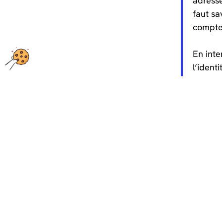
adresse
faut sa
compte
En inte
l’ident
faire d
commun
Pour une mise en conformité en toute simplicité,
Alowa est votre meilleur allié ! Imaginé et conçu en