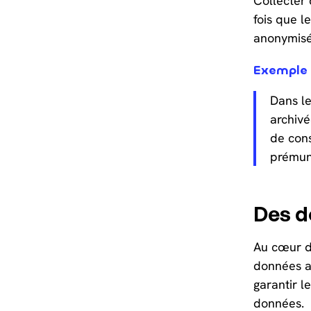
Collecter 
fois que l
anonymisée
Exemple
Dans le
archivé
de cons
prémuni
Des d
Au cœur de
données a
garantir l
données.