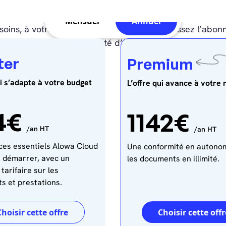
Mensuel
Annuel
oins, à votre budget, à votre rythme. Choisissez l’abo
aujourd’hui, avec la liberté d’en changer dès demain !
ter
Premium
ui s’adapte à votre budget
L’offre qui avance à votre
4€
1142€
/an HT
/an HT
ces essentiels Alowa Cloud
Une conformité en autonom
n démarrer, avec un
les documents en illimité.
tarifaire sur les
s et prestations.
Choisir cette offre
Choisir cette offr