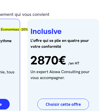
nnement qui vous convient
Inclusive
L’offre qui se plie en quatre pour
 rythme
votre conformité
2870€
/an HT
Un expert Alowa Consulting pour
ie, tous
vous accompagner.
e
Choisir cette offre