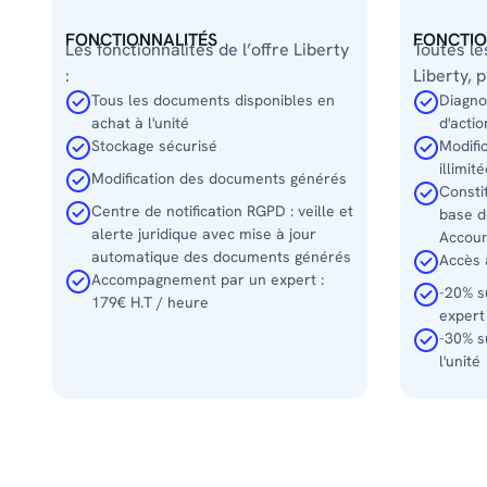
FONCTIONNALITÉS
FONCTIO
Les fonctionnalités de l’offre Liberty
Toutes le
:
Liberty, p
Tous les documents disponibles en
Diagno
achat à l'unité
d'acti
Stockage sécurisé
Modific
illimit
Modification des documents générés
Consti
Centre de notification RGPD : veille et
base d
alerte juridique avec mise à jour
Accoun
automatique des documents générés
Accès 
Accompagnement par un expert :
-20% s
179€ H.T / heure
expert
-30% s
Curieux
l'unité