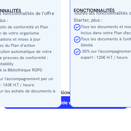
FONCTIONNALITÉS
NNALITÉS
Toutes les fonctionnalités d
s fonctionnalités de l’offre
Starter, plus :
lus :
Tous les documents et mo
stic de conformité et Plan
inclus dans votre Plan d'ac
on de votre organisme
Tous les documents à l'uni
ations et mises à jour
illimité
ées du Plan d’action
-30% sur l'accompagnemen
tution automatique de votre
expert : 125€ H.T / heure
e preuves de conformité :
tability
à la Bibliothèque RGPD
ur l'accompagnement par un
 : 143€ H.T / heure
ur les achats de documents à
 de découvrir tout ce qu’Alowa Cloud met à votre dispo
Téléchargez notre Guide des prix et documents