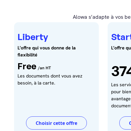
Alowa s’adapte à vos bes
Liberty
Star
L’offre qui vous donne de la
L’offre q
flexibilité
Free
37
/an HT
Les documents dont vous avez
besoin, à la carte.
Les servi
pour bie
avantage 
document
Choisir cette offre