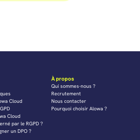
À propos
Qui sommes-nous ?
iques
Recrutement
lowa Cloud
Nous contacter
 RGPD
Pourquoi choisir Alowa ?
owa Cloud
cerné par le RGPD ?
igner un DPO ?