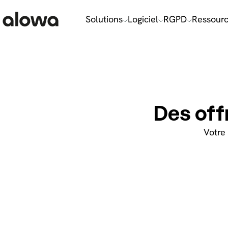
Choisissez vos cookies, sans les calories !
Solutions
Logiciel
RGPD
Ressour
Des off
Votre 