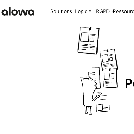
Choisissez vos cookies, sans les calories !
Solutions
Logiciel
RGPD
Ressour
P