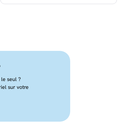
?
le seul ?
iel sur votre