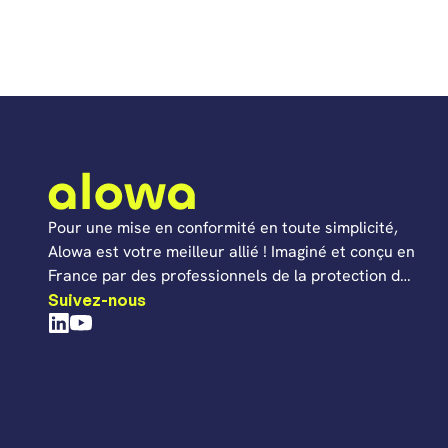
Pour une mise en conformité en toute simplicité,
Alowa est votre meilleur allié ! Imaginé et conçu en
France par des professionnels de la protection des
données, notre logiciel vous aide à faire du RGPD
Suivez-nous
un atout pour votre activité.